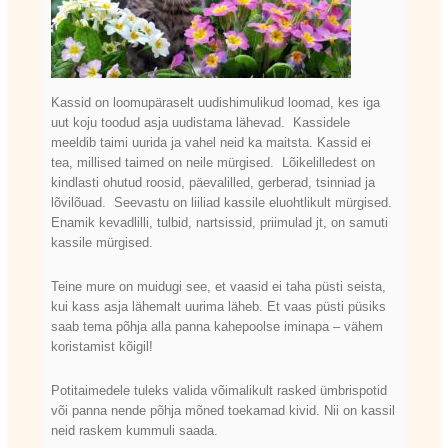
Kassid on loomupäraselt uudishimulikud loomad, kes iga
uut koju toodud asja uudistama lähevad. Kassidele
meeldib taimi uurida ja vahel neid ka maitsta. Kassid ei
tea, millised taimed on neile mürgised. Lõikelilledest on
kindlasti ohutud roosid, päevalilled, gerberad, tsinniad ja
lõvilõuad. Seevastu on liiliad kassile eluohtlikult mürgised.
Enamik kevadlilli, tulbid, nartsissid, priimulad jt, on samuti
kassile mürgised.
Teine mure on muidugi see, et vaasid ei taha püsti seista,
kui kass asja lähemalt uurima läheb. Et vaas püsti püsiks
saab tema põhja alla panna kahepoolse iminapa – vähem
koristamist kõigil!
Potitaimedele tuleks valida võimalikult rasked ümbrispotid
või panna nende põhja mõned toekamad kivid. Nii on kassil
neid raskem kummuli saada.