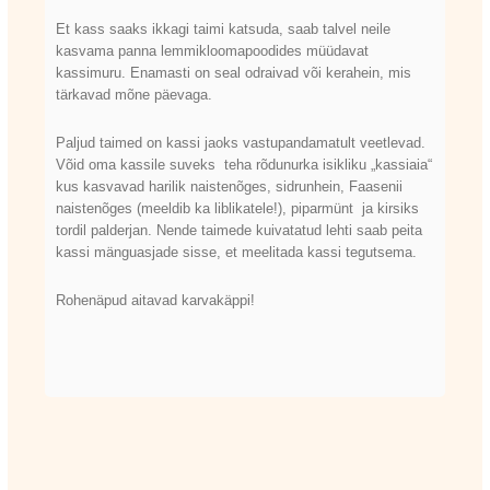
Et kass saaks ikkagi taimi katsuda, saab talvel neile
kasvama panna lemmikloomapoodides müüdavat
kassimuru. Enamasti on seal odraivad või kerahein, mis
tärkavad mõne päevaga.
Paljud taimed on kassi jaoks vastupandamatult veetlevad.
Võid oma kassile suveks teha rõdunurka isikliku „kassiaia“
kus kasvavad harilik naistenõges, sidrunhein, Faasenii
naistenõges (meeldib ka liblikatele!), piparmünt ja kirsiks
tordil palderjan. Nende taimede kuivatatud lehti saab peita
kassi mänguasjade sisse, et meelitada kassi tegutsema.
Rohenäpud aitavad karvakäppi!